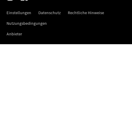
Übersicht
140 Jahre
Innovation
Mercedes-
Benz
Store
Gebrauchtwagensuche
Neuwagenangebote
Leasing
Privatkunden