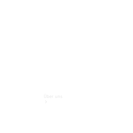
Mercedes-
Benz Rent
Gebrauchtwagensuche
Finanzdienste
Digitale
Extras
Über uns