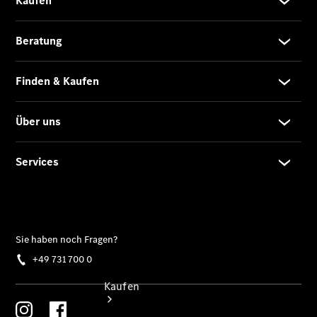
vereinbaren
Servicetermin
buchen
Probefahrt
vereinbaren
Konfigurator
Modellübersicht
Gebrauchtwagensuche
Tel: +49 731
700 0
Kaufen