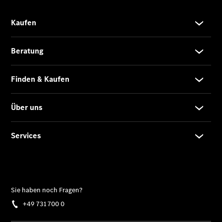
Mercedes-
Maybach
EQS SUV –
elektrisch
Der neue
GLB
Der neue
GLB –
elektrisch
Der neue
GLC SUV –
elektrisch
GLC SUV
GLC Coupé
GLE SUV
GLE Coupé
GLS
Mercedes-
Maybach
GLS
G-Klasse