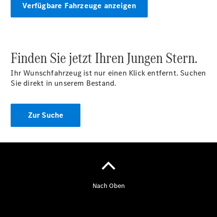
Maybach S-
Verfügbare Fahrzeuge anzeigen
Klasse
SUVs
Finden Sie jetzt Ihren Jungen Stern.
Ihr Wunschfahrzeug ist nur einen Klick entfernt. Suchen
Sie direkt in unserem Bestand.
Der neue
GLA
Zur Suche
Der neue
elektrische
GLA
EQA –
elektrisch
EQE SUV –
elektrisch
EQS SUV –
elektrisch
G-Klasse –
elektrisch