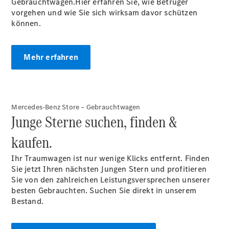
Gebrauchtwagen.Hier erfahren Sie, wie Betrüger
Technologie
vorgehen und wie Sie sich wirksam davor schützen
Der neue
können.
CLA
EQE
Limousine -
Mehr erfahren
elektrisch
EQS
Limousine -
elektrisch
C-Klasse
Mercedes-Benz Store – Gebrauchtwagen
Limousine
Junge Sterne suchen, finden &
C-Klasse
kaufen.
Limousine -
elektrisch
Ihr Traumwagen ist nur wenige Klicks entfernt. Finden
E-Klasse
Sie jetzt Ihren nächsten Jungen Stern und profitieren
Limousine
Sie von den zahlreichen Leistungsversprechen unserer
S-Klasse
besten Gebrauchten. Suchen Sie direkt in unserem
Limousine
Bestand.
S-Klasse
Lang
Mercedes-