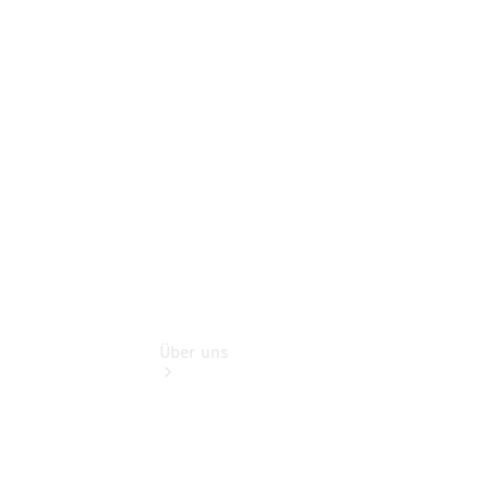
Mercedes-
Benz Rent
Gebrauchtwagensuche
Finanzdienste
Digitale
Extras
Über uns