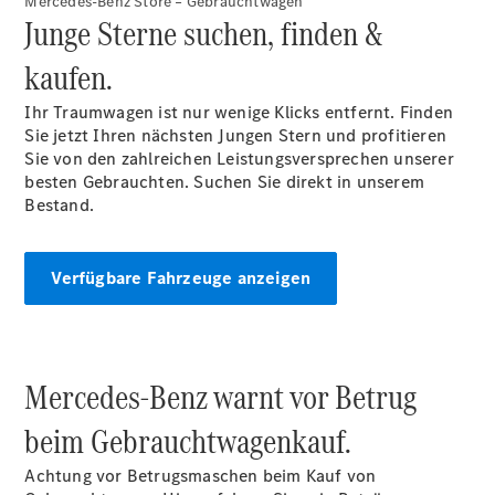
Mercedes-Benz Store – Gebrauchtwagen
Leasing
Junge Sterne suchen, finden &
Gewerbekunden
Finanzierung
kaufen.
Privatkunden
Finanzierung
Ihr Traumwagen ist nur wenige Klicks entfernt. Finden
Gewerbekunden
Sie jetzt Ihren nächsten Jungen Stern und profitieren
Kurzfristig
Sie von den zahlreichen Leistungsversprechen unserer
verfügbare
besten Gebrauchten. Suchen Sie direkt in unserem
Angebote
Bestand.
V-Klasse
V-Klasse
Marco Polo
Verfügbare Fahrzeuge anzeigen
Limousinen
Mercedes-Benz warnt vor Betrug
beim Gebrauchtwagenkauf.
Der
elektrische
Achtung vor Betrugsmaschen beim Kauf von
CLA mit EQ-