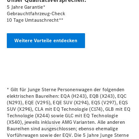
vereinbaren
5 Jahre Garantie*
Servicetermin
Gebrauchtfahrzeug-Check
buchen
10 Tage Umtauschrecht**
Probefahrt
vereinbaren
Konfigurator
Weitere Vorteile entdecken
Modellübersicht
Gebrauchtwagensuche
Tel: +49 731
700 0
* Gilt für Junge Sterne Personenwagen der folgenden
elektrischen Baureihen: EQA (H243), EQB (X243), EQC
(N293), EQE (V295), EQE SUV (X294), EQS (V297), EQS
SUV (X296), CLA mit EQ Technologie (C174), GLB mit EQ
Technologie (X244) sowie GLC mit EQ Technologie
(X540), jeweils inklusive AMG Varianten. Alle anderen
Kaufen
Baureihen sind ausgeschlossen; ebenso ehemalige
Vorführwagen sowie der EQV. Die 5 Jahre Junge Sterne