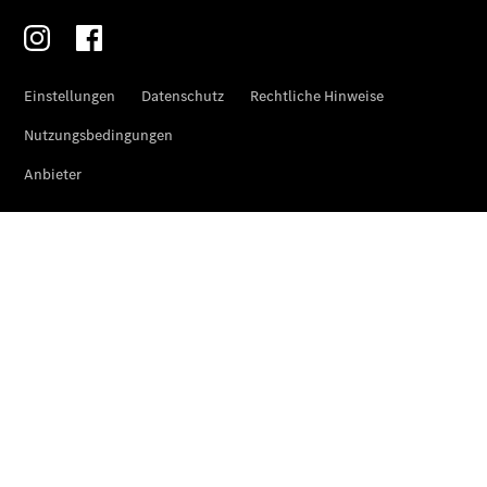
T-Modelle
/ Kombis
Der
brandneue
CLA
Shooting
Brake
Der
elektrische
CLA
Shooting
Brake