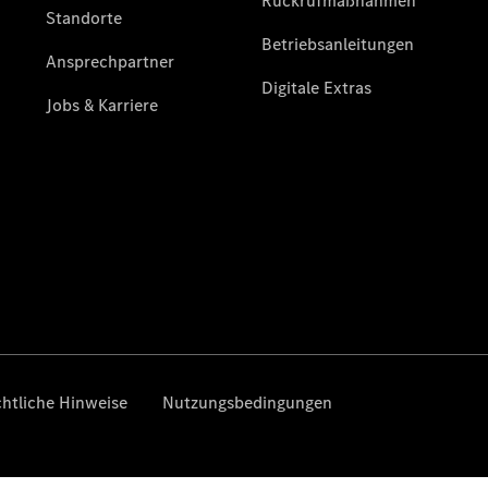
Übersicht
Neuwagenangebote
Übersicht
Transporter
Highlights
Leasing
Privatkunden
Leasing
Gewerbekunden
Finanzierung
Privatkunden
Finanzierung
Gewerbekunden