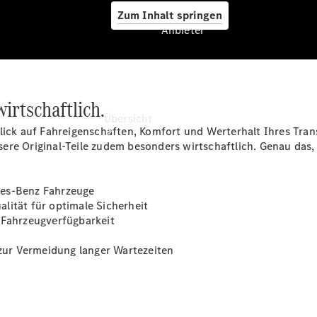
Zum Inhalt springen
Anbieter
Anbieter
wirtschaftlich.
Übersicht
lick auf Fahreigenschaften, Komfort und Werterhalt Ihres Trans
ere Original-Teile zudem besonders wirtschaftlich. Genau das,
des-Benz Fahrzeuge
lität für optimale Sicherheit
 Fahrzeugverfügbarkeit
Startseite
Modellübersicht
 zur Vermeidung langer Wartezeiten
Konfigurator
Ansprechpartner
finden
Probefahrt