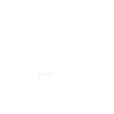
Junge
Sterne
Digitale
Extras
Services