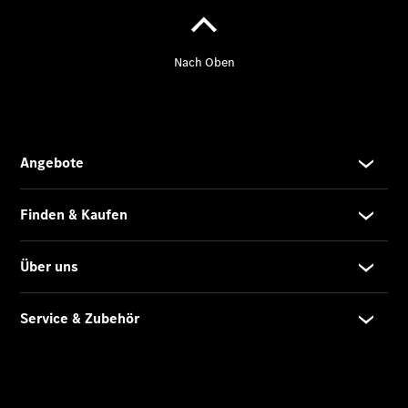
eVito
Tourer -
elektrisch
Citan
Citan
Kastenwagen
eCitan
Kastenwagen
- elektrisch
Citan
Tourer
eCitan
Tourer -
elektrisch
Auf- und
Umbaulösungen