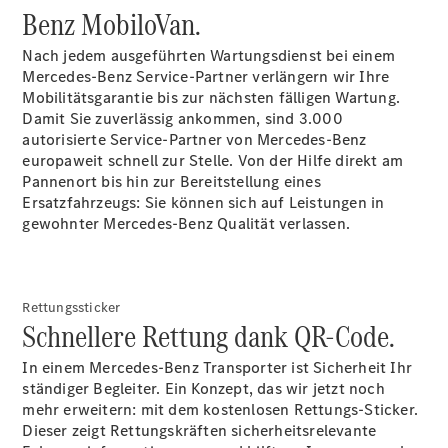
Benz MobiloVan.
Übersicht
Nach jedem ausgeführten Wartungsdienst bei einem
Neuwagenangebote
Mercedes-Benz Service-Partner verlängern wir Ihre
Mobilitätsgarantie bis zur nächsten fälligen Wartung.
Damit Sie zuverlässig ankommen, sind 3.000
autorisierte Service-Partner von Mercedes-Benz
europaweit schnell zur Stelle. Von der Hilfe direkt am
Pannenort bis hin zur Bereitstellung eines
Ersatzfahrzeugs: Sie können sich auf Leistungen in
Übersicht
gewohnter Mercedes-Benz Qualität verlassen.
Transporter
Highlights
Leasing
Privatkunden
Rettungssticker
Schnellere Rettung dank QR-Code.
Leasing
Gewerbekunden
In einem Mercedes-Benz Transporter ist Sicherheit Ihr
Finanzierung
ständiger Begleiter. Ein Konzept, das wir jetzt noch
Privatkunden
mehr erweitern: mit dem kostenlosen Rettungs-Sticker.
Finanzierung
Dieser zeigt Rettungskräften sicherheitsrelevante
Gewerbekunden