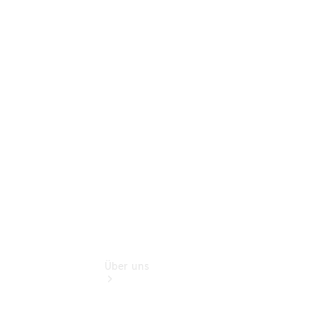
Terminbuchung
Pannen- &
Schadenhilfe
Service für
Reisemobile
Rückrufe &
Umrüstungen
Modellübersicht
Über uns