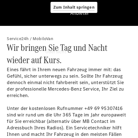
Zum Inhalt springen
Anbieter
Service24h / MobiloVan
Anbieter
Wir bringen Sie Tag und Nacht
Übersicht
wieder auf Kurs.
Eines fährt in Ihrem neuen Fahrzeug immer mit: das
Gefühl, sicher unterwegs zu sein. Sollte Ihr Fahrzeug
dennoch einmal nicht fahrbereit sein, unterstützt Sie
der professionelle Mercedes-Benz Service, Ihr Ziel zu
erreichen.
Startseite
Modellübersicht
Unter der kostenlosen Rufnummer +49 69
95307416
Konfigurator
sind wir rund um die Uhr 365 Tage im Jahr europaweit
Ansprechpartner
für Sie erreichbar (alternativ über MB Contact im
finden
Adressbuch Ihres Radios). Ein Servicetechniker hilft
Probefahrt
Ihnen und macht Ihr Fahrzeug in den meisten Fällen