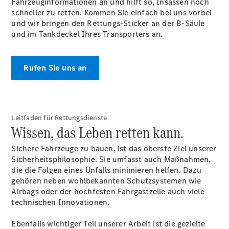
Fahrzeuginformationen an und hilft so, Insassen noch
Mercedes-
schneller zu retten. Kommen Sie einfach bei uns vorbei
Benz
und wir bringen den Rettungs-Sticker an der B-Säule
Store
und im Tankdeckel Ihres Transporters an.
Gebrauchtwagensuche
Elektrotransporter
Sprinter
Rufen Sie uns an
Leitfaden für Rettungsdienste
Wissen, das Leben retten kann.
Sprinter
Kastenwagen
Sichere Fahrzeuge zu bauen, ist das oberste Ziel unserer
eSprinter
Sicherheitsphilosophie. Sie umfasst auch Maßnahmen,
Kastenwagen
die die Folgen eines Unfalls minimieren helfen. Dazu
- elektrisch
gehören neben wohlbekannten Schutzsystemen wie
Sprinter
Airbags oder der hochfesten Fahrgastzelle auch viele
Tourer
technischen Innovationen.
Sprinter
Pritschenfahrzeug
Ebenfalls wichtiger Teil unserer Arbeit ist die gezielte
eSprinter