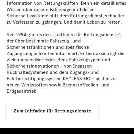
Information von Rettungskräften. Denn ein detailliertes
Pritschenfahrzeug
Wissen über unsere Fahrzeuge und deren
- elektrisch
Sicherheitssysteme hilft dem Rettungsdienst, schneller
Sprinter
zu Verletzten zu gelangen. Und damit Leben zu retten.
Fahrgestell
eSprinter
Seit 1994 gibt es den „Leitfaden für Rettungsdienste“,
Fahrgestell
der über bestimmte Fahrzeug- und
- elektrisch
Sicherheitsfunktionen und spezifische
Vito
Zugangsmöglichkeiten informiert. Er berücksichtigt die
vielen neuen Mercedes-Benz Fahrzeugtypen und
Sicherheitsinnovationen – von Insassen-
Rückhaltesystemen und dem Zugangs- und
Fahrberechtigungssystem KEYLESS-GO – bis hin zu
neuen Werkstoffen sowie Brennstoffzellen- und
Erdgasantrieb.
Vito
Kastenwagen
eVito
Zum Leitfaden für Rettungsdienste
Kastenwagen
- elektrisch
Vito Mixto
Vito Tourer